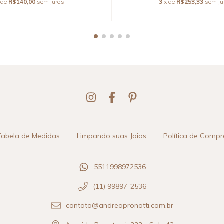
 de
R$140,00
sem juros
3
x de
R$253,33
sem ju
Tabela de Medidas
Limpando suas Joias
Política de Compr
5511998972536
(11) 99897-2536
contato@andreapronotti.com.br