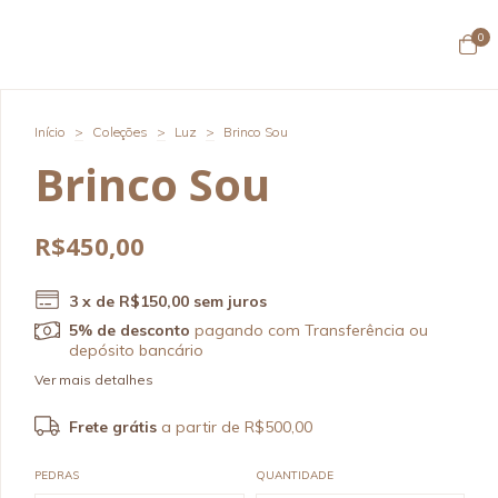
0
Início
>
Coleções
>
Luz
>
Brinco Sou
Brinco Sou
R$450,00
3
x de
R$150,00
sem juros
5% de desconto
pagando com Transferência ou
depósito bancário
Ver mais detalhes
Frete grátis
a partir de
R$500,00
PEDRAS
QUANTIDADE