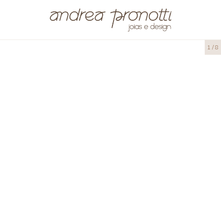
1
/
8