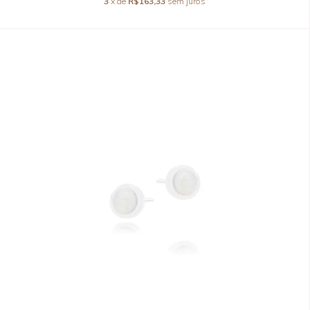
3
x de
R$163,33
sem juros