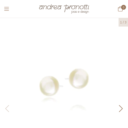
0
1
/
3